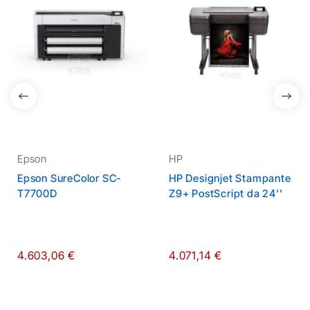
Dei Desideri
Dei Desideri
Epson
HP
Epson SureColor SC-
HP Designjet Stampante
T7700D
Z9+ PostScript da 24''
4.603,06 €
4.071,14 €