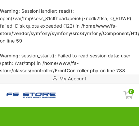
Warning
: SessionHandler::read():
open(/var/tmp/sess_81clfhbadupeio6j7nbdk2tlsa, O_RDWR)
failed: Disk quota exceeded (122) in
/home/www/fs-
store/vendor/symfony/symfony/src/Symfony/Component/HttpF
on line
59
Warning
: session_start(): Failed to read session data: user
(path: /var/tmp) in
/home/www/fs-
store/classes/controller/FrontController.php
on line
788
My Account
0