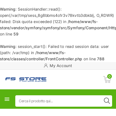
Warning
: SessionHandler::read():
open(/var/tmp/sess_8g8bbms4o1r3v78kvtb3dbkblj, O_RDWR)
failed: Disk quota exceeded (122) in
/home/www/fs-
store/vendor/symfony/symfony/src/Symfony/Component/HttpF
on line
59
Warning
: session_start(): Failed to read session data: user
(path: /var/tmp) in
/home/www/fs-
store/classes/controller/FrontController.php
on line
788
My Account
0
