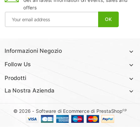
Get all latest information on events, sales and
offers
Informazioni Negozio

Follow Us

Prodotti

La Nostra Azienda

cp
© 2026 - Software di Ecommerce di PrestaShop