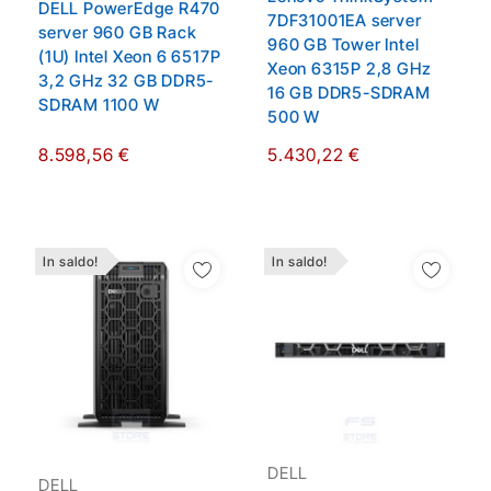
DELL PowerEdge R470
7DF31001EA server
server 960 GB Rack
960 GB Tower Intel
(1U) Intel Xeon 6 6517P
Xeon 6315P 2,8 GHz
3,2 GHz 32 GB DDR5-
16 GB DDR5-SDRAM
SDRAM 1100 W
500 W
8.598,56 €
5.430,22 €
In saldo!
In saldo!
Aggiungi Alla Lista
Aggiungi Alla Lista
Dei Desideri
Dei Desideri
DELL
DELL