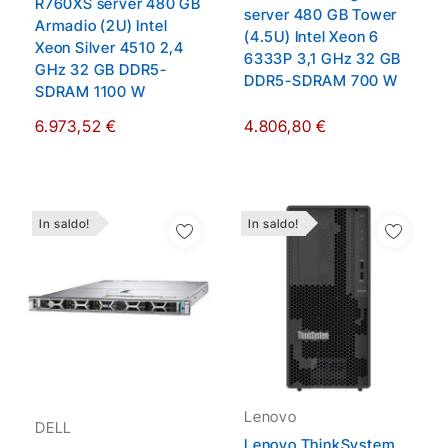
R760XS server 480 GB
server 480 GB Tower
Armadio (2U) Intel
(4.5U) Intel Xeon 6
Xeon Silver 4510 2,4
6333P 3,1 GHz 32 GB
GHz 32 GB DDR5-
DDR5-SDRAM 700 W
SDRAM 1100 W
6.973,52 €
4.806,80 €
In saldo!
In saldo!
Aggiungi Alla Lista
Aggiungi Alla Lista
Dei Desideri
Dei Desideri
Lenovo
DELL
Lenovo ThinkSystem