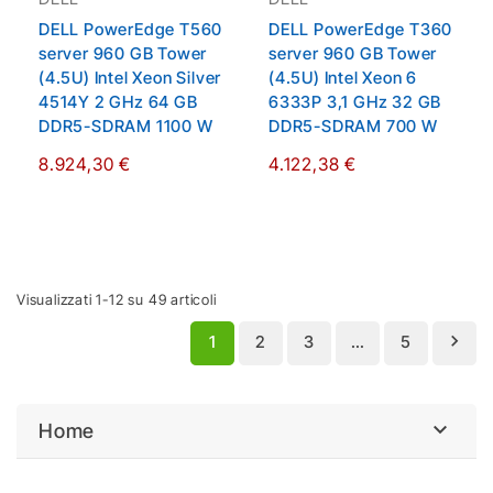
DELL PowerEdge T560
DELL PowerEdge T360
server 960 GB Tower
server 960 GB Tower
(4.5U) Intel Xeon Silver
(4.5U) Intel Xeon 6
4514Y 2 GHz 64 GB
6333P 3,1 GHz 32 GB
DDR5-SDRAM 1100 W
DDR5-SDRAM 700 W
8.924,30 €
4.122,38 €
Visualizzati 1-12 su 49 articoli

1
2
3
…
5

Home