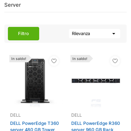
Server

Filtro
Rilevanza
In saldo!
In saldo!
Aggiungi Alla Lista
Aggiungi Alla Lista
Dei Desideri
Dei Desideri
DELL
DELL
DELL PowerEdge T360
DELL PowerEdge R360
server 480 GB Tower
server 960 GB Rack