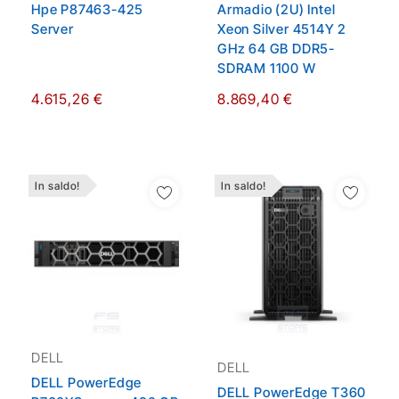
Hpe P87463-425
Armadio (2U) Intel
Server
Xeon Silver 4514Y 2
GHz 64 GB DDR5-
SDRAM 1100 W
4.615,26 €
8.869,40 €
In saldo!
In saldo!
Aggiungi Alla Lista
Aggiungi Alla Lista
Dei Desideri
Dei Desideri
DELL
DELL
DELL PowerEdge
DELL PowerEdge T360