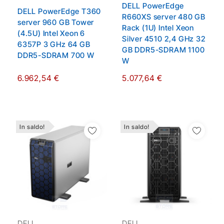
DELL PowerEdge
DELL PowerEdge T360
R660XS server 480 GB
server 960 GB Tower
Rack (1U) Intel Xeon
(4.5U) Intel Xeon 6
Silver 4510 2,4 GHz 32
6357P 3 GHz 64 GB
GB DDR5-SDRAM 1100
DDR5-SDRAM 700 W
W
6.962,54 €
5.077,64 €
In saldo!
In saldo!
Aggiungi Alla Lista
Aggiungi Alla Lista
Dei Desideri
Dei Desideri
DELL
DELL