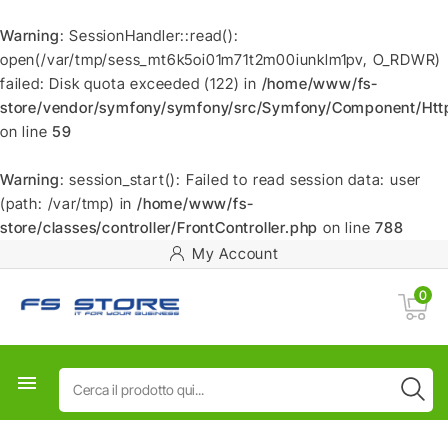
Warning
: SessionHandler::read():
open(/var/tmp/sess_mt6k5oi01m71t2m00iunklm1pv, O_RDWR)
failed: Disk quota exceeded (122) in
/home/www/fs-
store/vendor/symfony/symfony/src/Symfony/Component/HttpF
on line
59
Warning
: session_start(): Failed to read session data: user
(path: /var/tmp) in
/home/www/fs-
store/classes/controller/FrontController.php
on line
788
My Account
0
