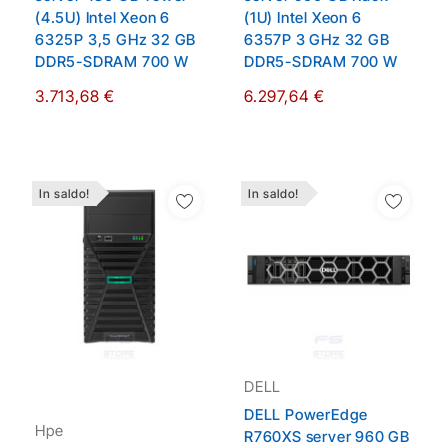
(4.5U) Intel Xeon 6
(1U) Intel Xeon 6
6325P 3,5 GHz 32 GB
6357P 3 GHz 32 GB
DDR5-SDRAM 700 W
DDR5-SDRAM 700 W
3.713,68 €
6.297,64 €
In saldo!
In saldo!
Aggiungi Alla Lista
Aggiungi Alla Lista
Dei Desideri
Dei Desideri
DELL
DELL PowerEdge
Hpe
R760XS server 960 GB