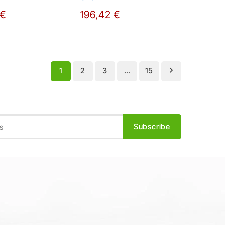
 €
196,42 €

1
2
3
…
15