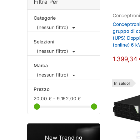
Filtra Per
Conceptron
Categorie
Conceptron

(nessun filtro)
gruppo di c
(UPS) Doppi
Selezioni
(online) 6 

(nessun filtro)
1.399,34
Marca

(nessun filtro)
In saldo!
Prezzo
20,00 € - 9.162,00 €
New Trending