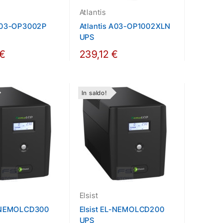
Atlantis
 A03-OP3002P
Atlantis A03-OP1002XLN
UPS
 €
239,12 €
In saldo!
Elsist
L-NEMOLCD300
Elsist EL-NEMOLCD200
UPS