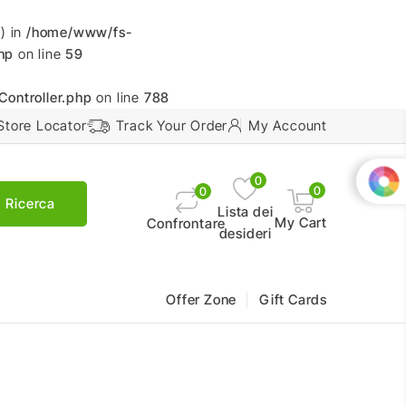
) in
/home/www/fs-
hp
on line
59
Controller.php
on line
788
Store Locator
Track Your Order
My Account
0
0
0
Ricerca
Lista dei
My Cart
Confrontare
desideri
Offer Zone
Gift Cards