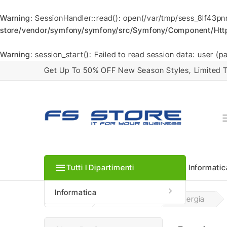
Warning
: SessionHandler::read(): open(/var/tmp/sess_8lf43pn
store/vendor/symfony/symfony/src/Symfony/Component/HttpF
Warning
: session_start(): Failed to read session data: user (p
Get Up To 50% OFF New Season Styles, Limited T

Tutti I Dipartimenti
Informatic
Docking Stat

Informatica
Home
Informatica
Energia