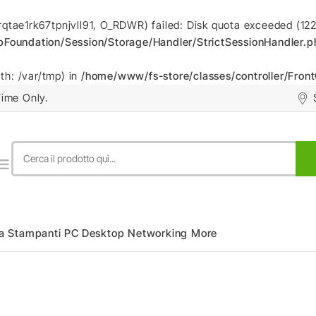
rqtae1rk67tpnjvll91, O_RDWR) failed: Disk quota exceeded (122
oundation/Session/Storage/Handler/StrictSessionHandler.p
ath: /var/tmp) in
/home/www/fs-store/classes/controller/Front
ime Only.

a
Stampanti
PC Desktop
Networking
More
ion Notebook
Monitor Digital Signage