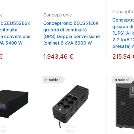
Conceptr
ic
Conceptronic
Conceptr
ic ZEUS52E6K
Conceptronic ZEUS51E6K
gruppo di
ontinuità
gruppo di continuità
(UPS) A li
a conversione
(UPS) Doppia conversione
2,2 kVA 
kVA 5400 W
(online) 6 kVA 6000 W
presa(e) 
 €
1.943,46 €
215,94 
In saldo!
In saldo!