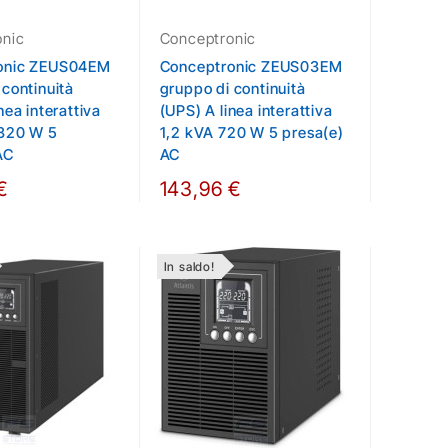
onic
Conceptronic
onic ZEUS04EM
Conceptronic ZEUS03EM
 continuità
gruppo di continuità
nea interattiva
(UPS) A linea interattiva
1320 W 5
1,2 kVA 720 W 5 presa(e)
AC
AC
€
143,96 €
In saldo!