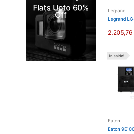
Flats Upto 60%
Legrand
Off
Legrand LG
2.205,76
In saldo!
Eaton
Eaton 9E10