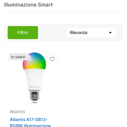
Illuminazione Smart

Filtro
Rilevanza
In saldo!
Aggiungi Alla Lista
Dei Desideri
Atlantis
Atlantis A17-SB13-
RGBW Illuminazione