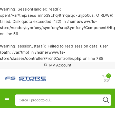
Warning
: SessionHandler::read():
open(/var/tmp/sess_mno39chq4trnqalqq7u1jp50us, O_RDWR)
failed: Disk quota exceeded (122) in
/home/www/fs-
store/vendor/symfony/symfony/src/Symfony/Component/HttpF
on line
59
Warning
: session_start(): Failed to read session data: user
(path: /var/tmp) in
/home/www/fs-
store/classes/controller/FrontController.php
on line
788
My Account
0
