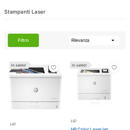
Stampanti Laser

Filtro
Rilevanza
In saldo!
In saldo!
Aggiungi Alla Lista
Aggiungi Alla Lista
Dei Desideri
Dei Desideri
HP
HP
HP Color LaserJet