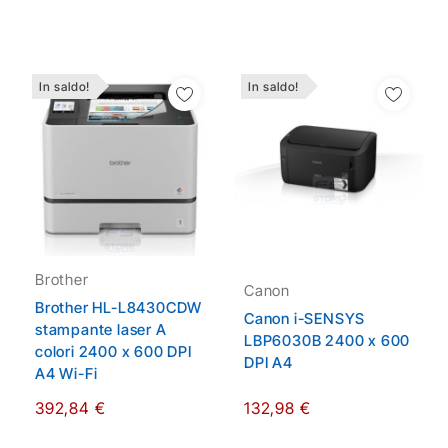
In saldo!
In saldo!
Aggiungi Alla Lista
Aggiungi Alla Lista
Dei Desideri
Dei Desideri
Brother
Canon
Brother HL-L8430CDW
Canon i-SENSYS
stampante laser A
LBP6030B 2400 x 600
colori 2400 x 600 DPI
DPI A4
A4 Wi-Fi
392,84 €
132,98 €