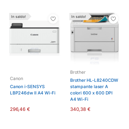
In saldo!
In saldo!
Aggiungi Alla Lista
Aggiungi Alla Lista
Dei Desideri
Dei Desideri
Brother
Canon
Brother HL-L8240CDW
Canon i-SENSYS
stampante laser A
LBP246dw II A4 Wi-Fi
colori 600 x 600 DPI
A4 Wi-Fi
296,46 €
340,38 €