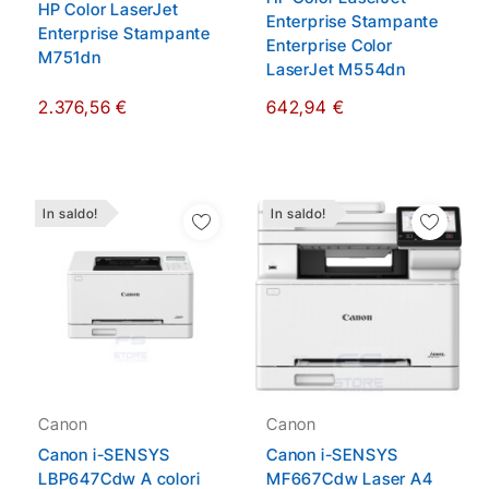
HP Color LaserJet
Enterprise Stampante
Enterprise Stampante
Enterprise Color
M751dn
LaserJet M554dn
2.376,56 €
642,94 €
In saldo!
In saldo!
Aggiungi Alla Lista
Aggiungi Alla Lista
Dei Desideri
Dei Desideri
Canon
Canon
Canon i-SENSYS
Canon i-SENSYS
LBP647Cdw A colori
MF667Cdw Laser A4