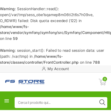
Warning
: SessionHandler::read():
open(/var/tmp/sess_obe1sqamep8m06ti2t6s7h09ve,
O_RDWR) failed: Disk quota exceeded (122) in
/home/www/fs-
store/vendor/symfony/symfony/src/Symfony/Component/HttpF
on line
59
Warning
: session_start(): Failed to read session data: user
(path: /var/tmp) in
/home/www/fs-
store/classes/controller/FrontController.php
on line
788
My Account
0
