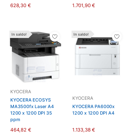
628,30 €
1.701,90 €
In saldo!
In saldo!
Aggiungi Alla Lista
Aggiungi Alla Lista
Dei Desideri
Dei Desideri
KYOCERA
KYOCERA
KYOCERA ECOSYS
MA3500fx Laser A4
KYOCERA PA6000x
1200 x 1200 DPI 35
1200 x 1200 DPI A4
ppm
464,82 €
1.133,38 €