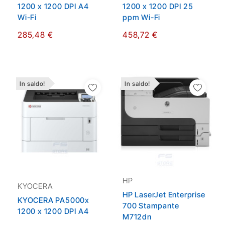
1200 x 1200 DPI A4
1200 x 1200 DPI 25
Wi-Fi
ppm Wi-Fi
285,48 €
458,72 €
In saldo!
In saldo!
Aggiungi Alla Lista
Aggiungi Alla Lista
Dei Desideri
Dei Desideri
HP
KYOCERA
HP LaserJet Enterprise
KYOCERA PA5000x
700 Stampante
1200 x 1200 DPI A4
M712dn