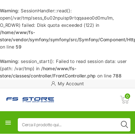
Warning
: SessionHandler::read():
open(/var/tmp/sess_6u02npuisp9rtqqaaeo0d0mu1m,
O_RDWR) failed: Disk quota exceeded (122) in
/home/www/fs-
store/vendor/symfony/symfony/src/Symfony/Component/HttpF
on line
59
Warning
: session_start(): Failed to read session data: user
(path: /var/tmp) in
/home/www/fs-
store/classes/controller/FrontController.php
on line
788
My Account
0
