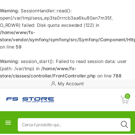
Warning
: SessionHandler::read():
open(/var/tmp/sess_ep3ta0rrrcb3aa6ku80an7m35f,
O_RDWR) failed: Disk quota exceeded (122) in
/home/www/fs-
store/vendor/symfony/symfony/src/Symfony/Component/HttpF
on line
59
Warning
: session_start(): Failed to read session data: user
(path: /var/tmp) in
/home/www/fs-
store/classes/controller/FrontController.php
on line
788
My Account
0
