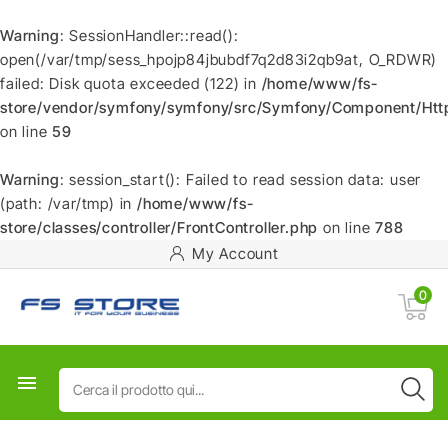
Warning
: SessionHandler::read():
open(/var/tmp/sess_hpojp84jbubdf7q2d83i2qb9at, O_RDWR)
failed: Disk quota exceeded (122) in
/home/www/fs-
store/vendor/symfony/symfony/src/Symfony/Component/HttpF
on line
59
Warning
: session_start(): Failed to read session data: user
(path: /var/tmp) in
/home/www/fs-
store/classes/controller/FrontController.php
on line
788
My Account
0
