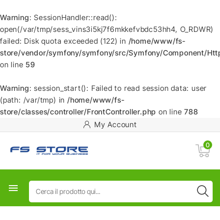
Warning
: SessionHandler::read():
open(/var/tmp/sess_vins3i5kj7f6mkkefvbdc53hh4, O_RDWR)
failed: Disk quota exceeded (122) in
/home/www/fs-
store/vendor/symfony/symfony/src/Symfony/Component/HttpF
on line
59
Warning
: session_start(): Failed to read session data: user
(path: /var/tmp) in
/home/www/fs-
store/classes/controller/FrontController.php
on line
788
My Account
0
